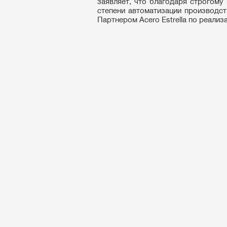
заявляет, что благодаря строгому
степени автоматизации производст
Партнером Acero Estrella по реализац